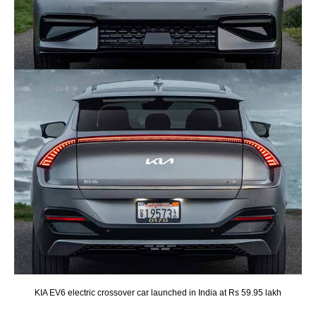
KIA EV6 electric crossover car launched in India at Rs 59.95 lakh