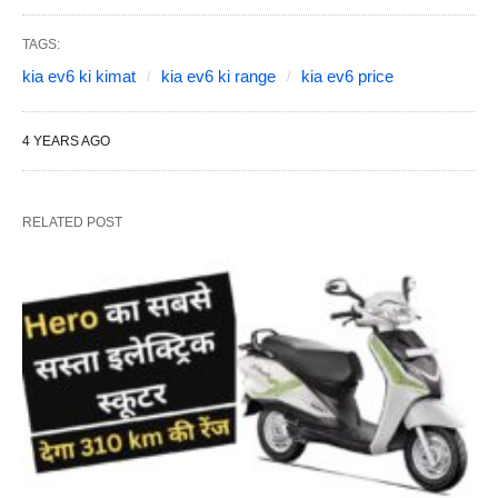
TAGS:
kia ev6 ki kimat
kia ev6 ki range
kia ev6 price
4 YEARS AGO
RELATED POST