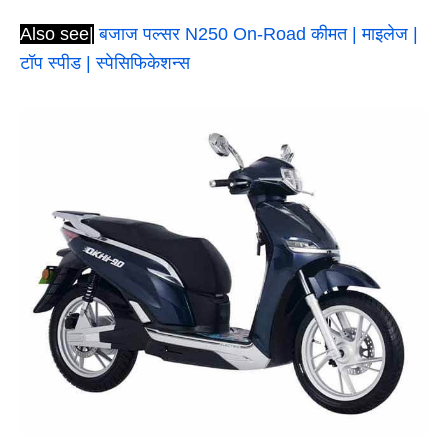
Also see|
बजाज पल्सर N250 On-Road कीमत | माइलेज |
टॉप स्पीड | स्पेसिफिकेशन्स