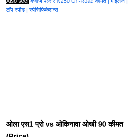
Also see|
बजाज पल्सर N250 On-Road कीमत | माइलेज |
टॉप स्पीड | स्पेसिफिकेशन्स
ओला एस1 प्रो vs ओकिनावा ओखी 90 कीमत
(Price)