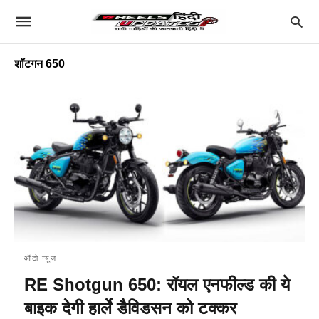
शॉटगन 650
ऑटो न्यूज़
RE Shotgun 650: रॉयल एनफील्ड की ये
बाइक देगी हार्ले डैविडसन को टक्कर